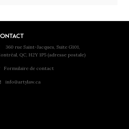
CONTACT
360 rue Saint-Jacques, Suite G101,
ontréal, QC, H2Y 1P5 (adresse postale)
Formulaire de contact
info@artylaw.ca