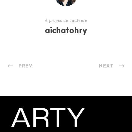
À propos de l'auteure
aichatohry
PREV
NEXT