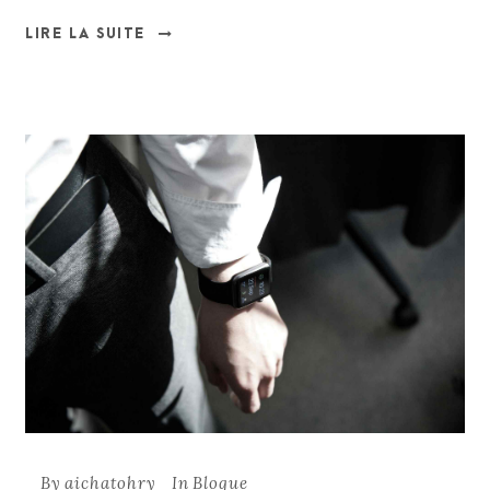
LIRE LA SUITE
By
aichatohry
In
Blogue